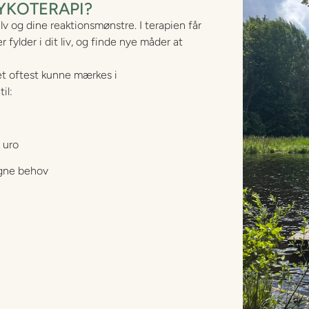
YKOTERAPI?
elv og dine reaktionsmønstre. I terapien får
fylder i dit liv, og finde nye måder at
det oftest kunne mærkes i
il:
e uro
egne behov