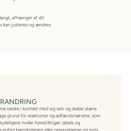
 langt, afhænger af dit
kus kan justeres og ændres
ORANDRING
me bedre i kontakt med sig selv og skabe større
igge grund for reaktioner og adfærdsmønstre, som
deligere hvilke forestillinger, labels og
ra enten barndommen eller omgivelserne og som