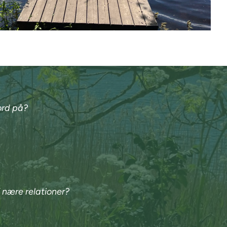
ord på?
f nære relationer?