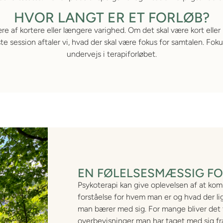
HVOR LANGT ER ET FORLØB?
re af kortere eller længere varighed. Om det skal være kort eller
ste session aftaler vi, hvad der skal være fokus for samtalen. Fo
undervejs i terapiforløbet.
EN FØLELSESMÆSSIG F
Psykoterapi kan give oplevelsen af at kom
forståelse for hvem man er og hvad der l
man bærer med sig. For mange bliver det ty
overbevisninger man har taget med sig f