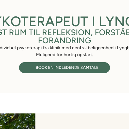
ER MED EN ROLIG OG NÆNSOM TILGANG, OG JE
YKOTERAPEUT I LYN
 ÅBNE OP FOR DE TING, JEG IKKE TIDLIGERE H
TIL”
GT RUM TIL REFLEKSION, FORSTÅ
FORANDRING
dividuel psykoterapi fra klinik med central beliggenhed i Lyng
Mulighed for hurtig opstart.
BOOK EN INDLEDENDE SAMTALE