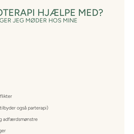
OTERAPI HJÆLPE MED?
GER JEG MØDER HOS MINE
likter
 tilbyder også
parterapi
)
og adfærdsmønstre
ger