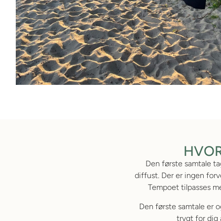
HVOR
Den første samtale tag
diffust. Der er ingen for
Tempoet tilpasses me
Den første samtale er o
trygt for dig