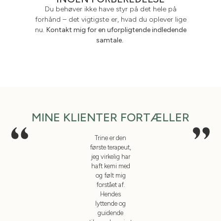
Du behøver ikke have styr på det hele på
forhånd – det vigtigste er, hvad du oplever lige
nu.
K
ontakt mig for en uforpligtende indledende
samtale.
MINE KLIENTER FORTÆLLER
Trine er den
Jeg startede hos
første terapeut,
Trine i
f
jeg virkelig har
kølvandet på en
haft kemi med
depression med
h
og følt mig
lavt selvværd
forstået af.
og et knust
Hendes
hjerte. Jeg gik
lyttende og
derfra med en
m
guidende
dybere