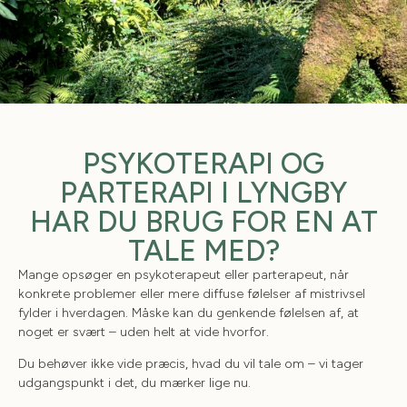
PSYKOTERAPI OG
PSYKOTERAPI OG
PARTERAPI
PARTERAPI I LYNGBY
NÅR DU OPLEVER, AT LIVET ER FOR
HAR DU BRUG FOR EN AT
TUNGT AT BÆRE ALENE
TALE MED?
Mange opsøger en psykoterapeut eller parterapeut, når
KONTAKT MIG HER
konkrete problemer eller mere diffuse følelser af mistrivsel
fylder i hverdagen. Måske kan du genkende følelsen af, at
noget er svært – uden helt at vide hvorfor.
Du behøver ikke vide præcis, hvad du vil tale om – vi tager
udgangspunkt i det, du mærker lige nu.